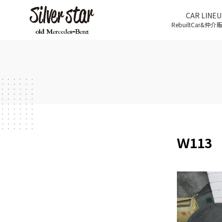
CAR LINEU
RebuiltCar&仲
Ｗ11