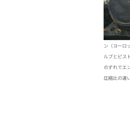
ン（ヨーロ
ルブとピス
のずれでエ
圧縮比の違