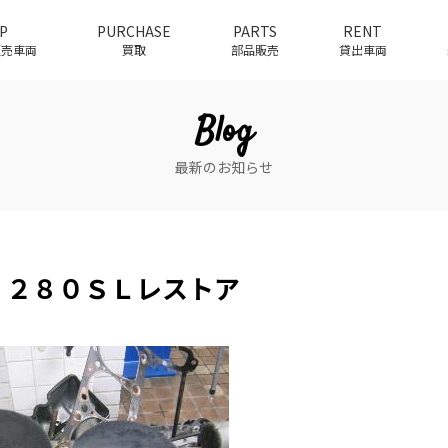
P
PURCHASE
PARTS
RENT
介販売車両
買取
部品販売
貸出車両
Blog
最新のお知らせ
3 ２８０ＳＬレストア