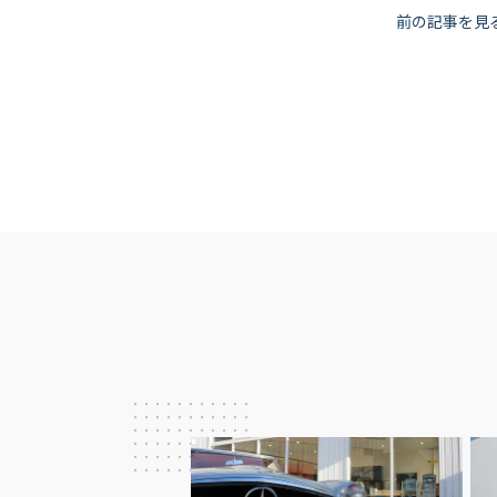
投
前の記事を見
稿
ナ
ビ
ゲ
ー
シ
ョ
ン