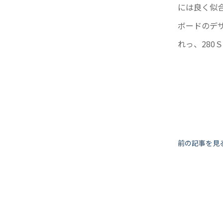
には良く似
ボードのデ
れっ、280
投
前の記事を見
稿
ナ
ビ
ゲ