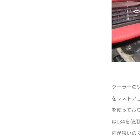
クーラーの
をレストア
を使ってお
は134を
内が狭いの