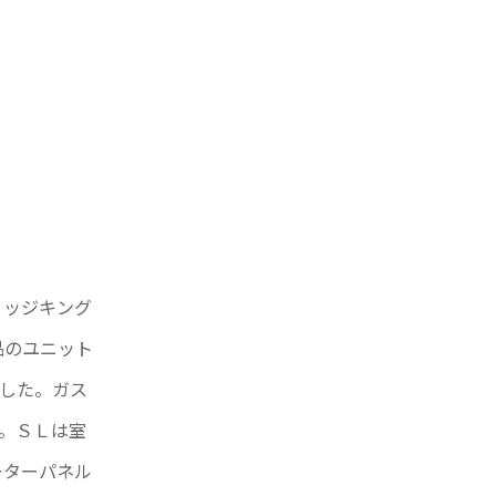
リッジキング
品のユニット
した。ガス
は。ＳＬは室
ーターパネル