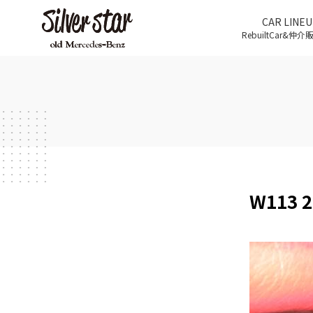
CAR LINEU
RebuiltCar&仲
W113 