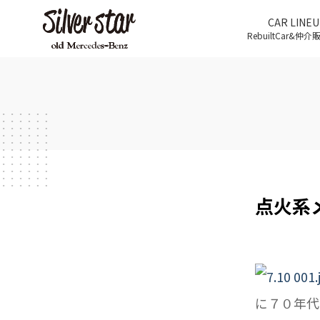
CAR LINEU
RebuiltCar&仲
点火系
に７０年代