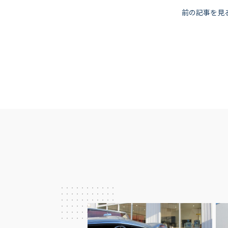
投
前の記事を見
稿
ナ
ビ
ゲ
ー
シ
ョ
ン