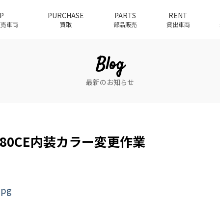
P
PURCHASE
PARTS
RENT
介販売車両
買取
部品販売
貸出車両
Blog
最新のお知らせ
 280CE内装カラー変更作業