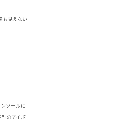
配線も見えない
コンソールに
期型のアイボ
。