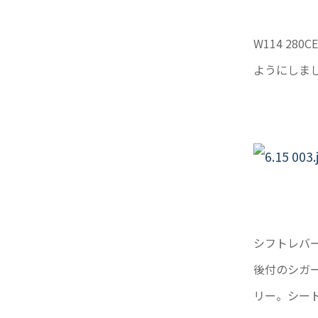
W114 2
ようにしま
シフトレバ
後付のシガ
リー。シー