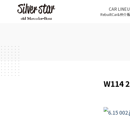
CAR LINEU
RebuiltCar&仲
W114