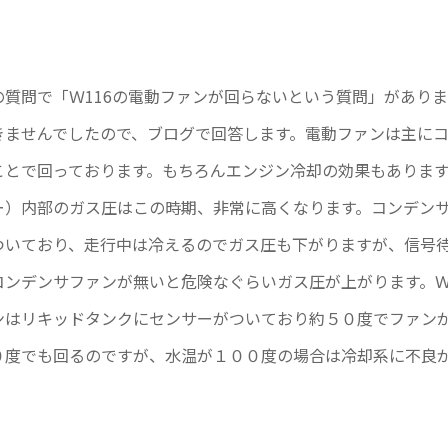
の質問で「Ｗ116の電動ファンが回らないという質問」があり
きませんでしたので、ブログで回答します。電動ファンは主に
ことで回っております。もちろんエンジン冷却の効果もありま
ー）内部のガス圧はこの時期、非常に高くなります。コンデン
ついており、走行中は冷えるのでガス圧も下がりますが、信号
ンデンサファンが無いと危険なぐらいガス圧が上がります。Ｗ11
ンはリキッドタンクにセンサーがついており約５０度でファン
０度でも回るのですが、水温が１００度の場合は冷却系に不良