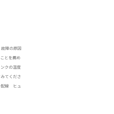
、故障の原因
ることを薦め
タンクの温度
てみてくださ
や配線 ヒュ