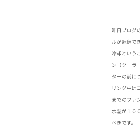
昨日ブログ
ルが返信で
冷却という
ン（クーラ
ターの前に
リング中はコ
までのファ
水温が１０
べきです。