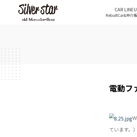
CAR LINEU
RebuiltCar&仲
電動フ
Ｗ
ています。