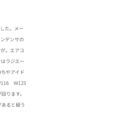
ました。メー
コンデンサの
すが。エアコ
サはラジエー
待ちやアイド
6 Ｗ123
が回ります。
があると疑う