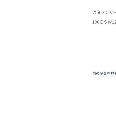
温度センサ
190ＥやＷ
投
前の記事を見
稿
ナ
ビ
ゲ