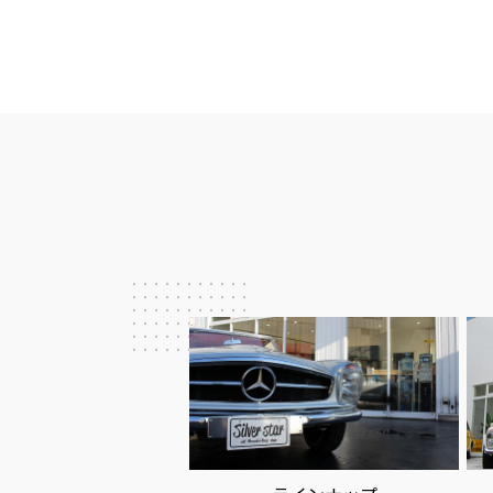
ビ
ゲ
ー
シ
ョ
ン