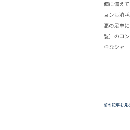
備に備えて
ョンも消耗
高の足車に
製）のコン
強なシャー
投
前の記事を見
稿
ナ