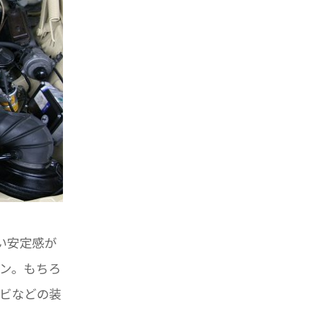
い安定感が
ン。もちろ
ビなどの装