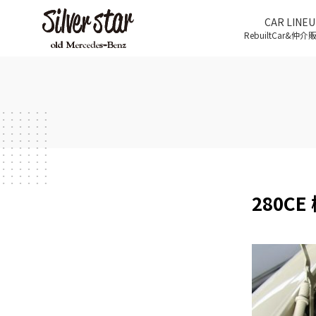
CAR LINEU
RebuiltCar&仲
280CE