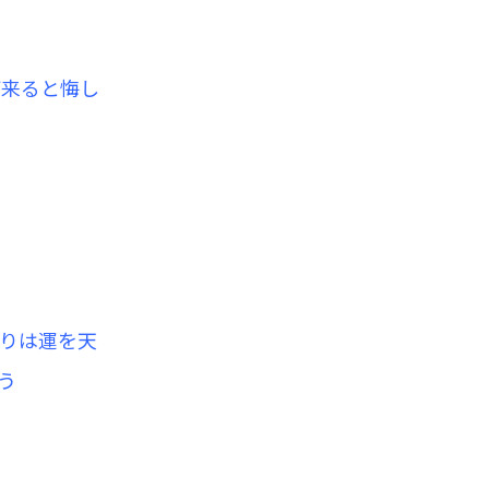
が来ると悔し
りは運を天
う