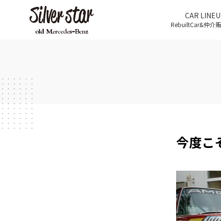
CAR LINEU
RebuiltCar&仲
今度こ