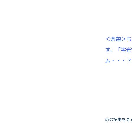
＜余談＞ち
す。「字光
ム・・・？
投
前の記事を見