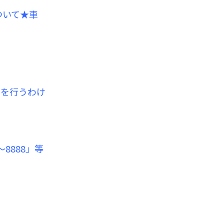
ついて★車
きを行うわけ
8888」等