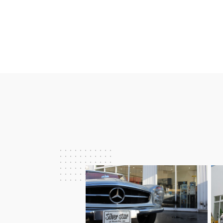
稿
ナ
ビ
ゲ
ー
シ
ョ
ン