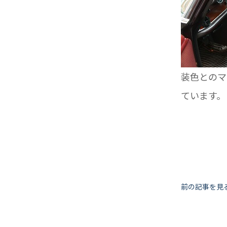
装色とのマ
ています。
投
前の記事を見
稿
ナ