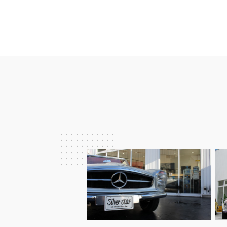
ビ
ゲ
ー
シ
ョ
ン