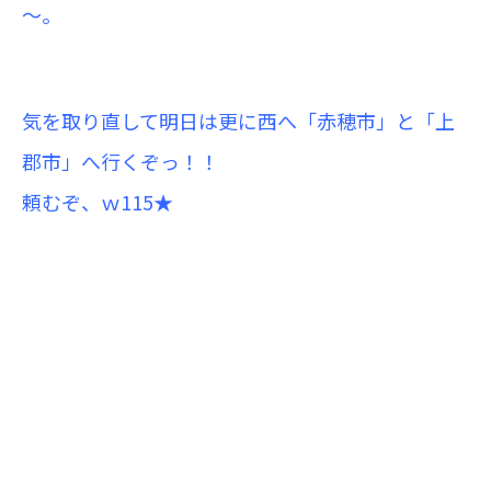
～。
気を取り直して
明日は更に西へ「赤穂市」と「上
郡市」へ行くぞっ！！
頼むぞ、ｗ115★