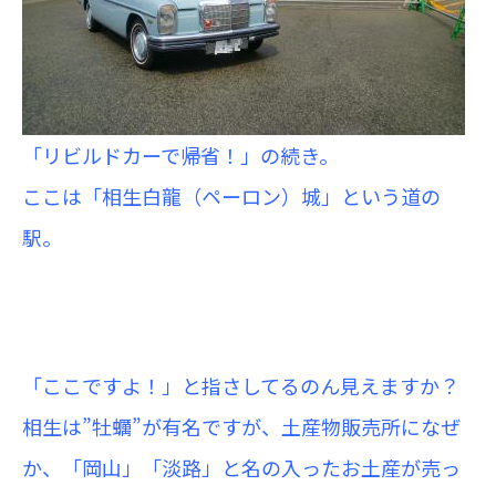
「リビルドカーで帰省！」の続き。
ここは「相生白龍（ペーロン）城」という道の
駅。
「ここですよ！」と指さしてるのん見えますか？
相生は”牡蠣”が有名ですが、土産物販売所になぜ
か、「岡山」「淡路」と名の入ったお土産が売っ