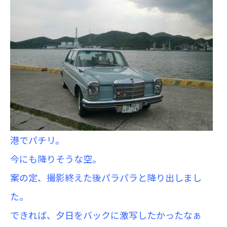
港でパチリ。
今にも降りそうな空。
案の定、撮影終えた後パラパラと降り出しまし
た。
できれば、夕日をバックに激写したかったなぁ