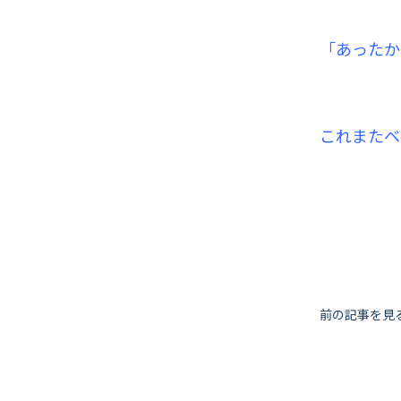
「あったか
これまたベ
投
前の記事を見
稿
ナ