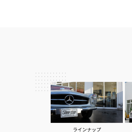
ビ
ゲ
ー
シ
ョ
ン
ラインナップ