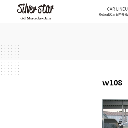
CAR LINEU
RebuiltCar&仲
ｗ108