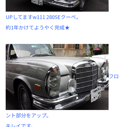
UPしてますw111 280SEクーペ。
約1年かけてようやく完成★
フロ
ント部分をアップ。
キレイです。