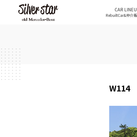
CAR LINEU
RebuiltCar&仲
W114