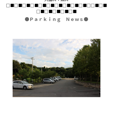
□
■
□
■
□
■
□
■
□
■
□
■
□
■
□
■
□
■
□
■
□□
■
□
■
□
■
□
■
□
■
□
■
□
■
●
Ｐａｒｋｉｎｇ Ｎｅｗｓ●