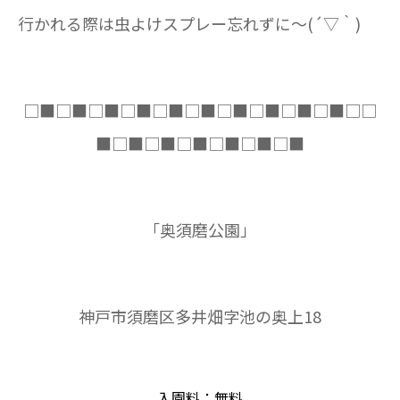
行かれる際は虫よけスプレー忘れずに〜(´▽｀)
□
■
□
■
□
■
□
■
□
■
□
■
□
■
□
■
□
■
□
■
□□
■
□
■
□
■
□
■
□
■
□
■
□
■
「奥須磨公園」
神戸市須磨区多井畑字池の奥上18
入園料：無料