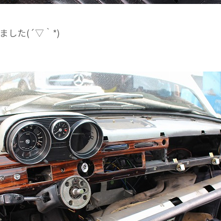
した(´▽｀*)