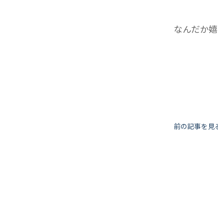
なんだか嬉
投
前の記事を見
稿
ナ
ビ
ゲ
ー