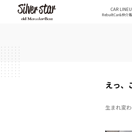
CAR LINEU
RebuiltCar&仲
えっ、
生まれ変わ