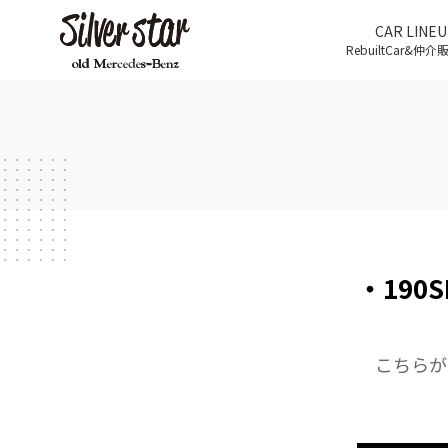
CAR LINEU
RebuiltCar&仲
・19
こちらが