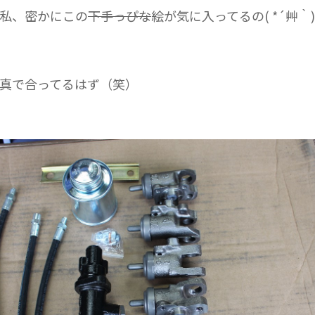
私、密かにこの
下手っぴな
絵が気に入ってるの( *´艸｀)
真で合ってるはず（笑）