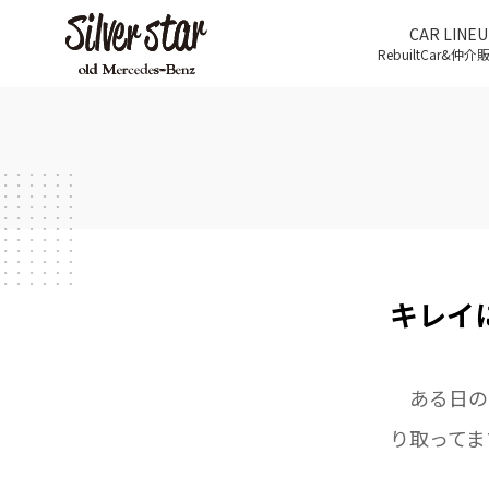
CAR LINEU
RebuiltCar&仲
キレイに
ある日の
り取ってま