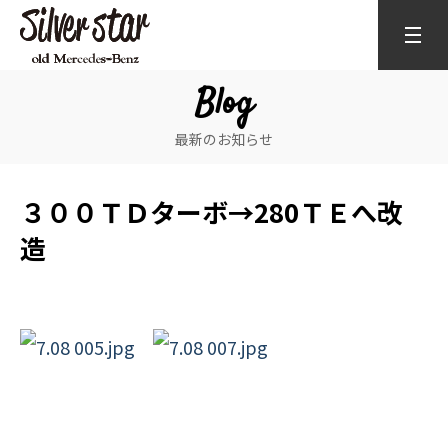
Blog
最新のお知らせ
３００ＴＤターボ→280ＴＥへ改
造