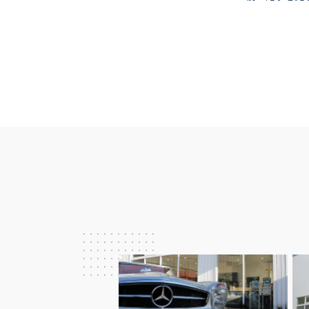
投
稿
ナ
ビ
ゲ
ー
シ
ョ
ン