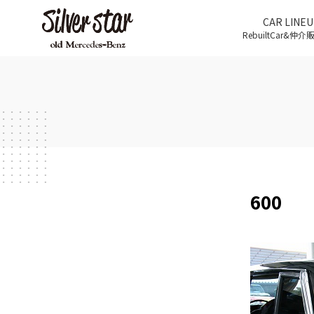
CAR LINEU
RebuiltCar&仲
600