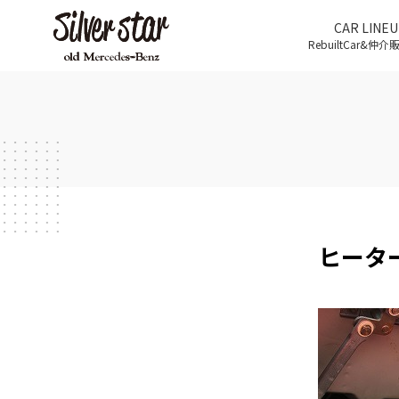
CAR LINEU
RebuiltCar&仲
ヒータ