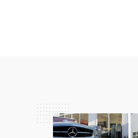
投
稿
ナ
ビ
ゲ
ー
シ
ョ
ン